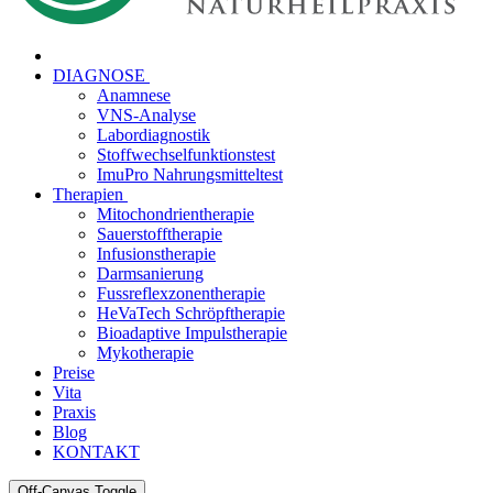
DIAGNOSE
Anamnese
VNS-Analyse
Labordiagnostik
Stoffwechselfunktionstest
ImuPro Nahrungsmitteltest
Therapien
Mitochondrientherapie
Sauerstofftherapie
Infusionstherapie
Darmsanierung
Fussreflexzonentherapie
HeVaTech Schröpftherapie
Bioadaptive Impulstherapie
Mykotherapie
Preise
Vita
Praxis
Blog
KONTAKT
Off-Canvas Toggle