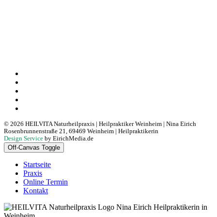
HEILVITA Naturheilpraxis: Heilpraktiker Weinheim | Nina Eirich.
Heilpraktikerin Nina Eirich in Weinheim bietet ganzheitliche Medizin und
moderne Therapieverfahren: Mitochondrientherapie, Sauerstofftherapie,
Infusionstherapie, Fußreflexzonentherapie, Schröpfen und Ohrakupunktur.
Individuelle Behandlung auf Basis fundierter Blutanalyse und ausführlicher
Anamnese. Ihre Naturheilpraxis in Weinheim und Umgebung mit Fokus auf
Gesundheit, Vitalität und Stärkung des Immunsystems.
Impressum
Datenschutz
Kontakt
Heilpraktikerin
Mitochondrientherapie
© 2026 HEILVITA Naturheilpraxis | Heilpraktiker Weinheim | Nina Eirich
Rosenbrunnenstraße 21, 69469 Weinheim | Heilpraktikerin
Design Service
by EirichMedia.de
Off-Canvas Toggle
Startseite
Praxis
Online Termin
Kontakt