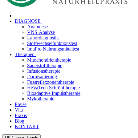
DIAGNOSE
Anamnese
VNS-Analyse
Labordiagnostik
Stoffwechselfunktionstest
ImuPro Nahrungsmitteltest
Therapien
Mitochondrientherapie
Sauerstofftherapie
Infusionstherapie
Darmsanierung
Fussreflexzonentherapie
HeVaTech Schröpftherapie
Bioadaptive Impulstherapie
Mykotherapie
Preise
Vita
Praxis
Blog
KONTAKT
Off-Canvas Toggle