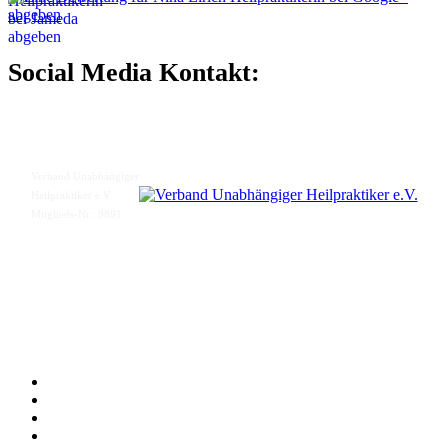
Social Media Kontakt:
Verband Unabhängiger
Heilpraktiker e.V.
Mitglieds-Nr.: 9891
HEILVITA Naturheilpraxis: Heilpraktiker Weinheim | Nina Eirich.
Heilpraktikerin Nina Eirich in Weinheim bietet ganzheitliche Medizin und
moderne Therapieverfahren: Mitochondrientherapie, Sauerstofftherapie,
Infusionstherapie, Fußreflexzonentherapie, Schröpfen und Ohrakupunktur.
Individuelle Behandlung auf Basis fundierter Blutanalyse und ausführlicher
Anamnese. Ihre Naturheilpraxis in Weinheim und Umgebung mit Fokus auf
Gesundheit, Vitalität und Stärkung des Immunsystems.
Impressum
Datenschutz
Kontakt
Heilpraktikerin