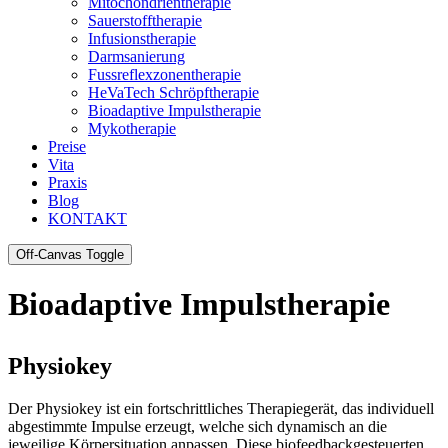
Mitochondrientherapie
Sauerstofftherapie
Infusionstherapie
Darmsanierung
Fussreflexzonentherapie
HeVaTech Schröpftherapie
Bioadaptive Impulstherapie
Mykotherapie
Preise
Vita
Praxis
Blog
KONTAKT
Off-Canvas Toggle
Bioadaptive Impulstherapie
Physiokey
Der Physiokey ist ein fortschrittliches Therapiegerät, das individuell
abgestimmte Impulse erzeugt, welche sich dynamisch an die
jeweilige Körpersituation anpassen. Diese biofeedbackgesteuerten