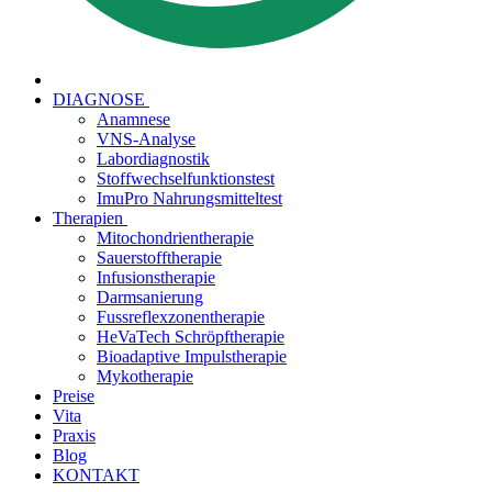
DIAGNOSE
Anamnese
VNS-Analyse
Labordiagnostik
Stoffwechselfunktionstest
ImuPro Nahrungsmitteltest
Therapien
Mitochondrientherapie
Sauerstofftherapie
Infusionstherapie
Darmsanierung
Fussreflexzonentherapie
HeVaTech Schröpftherapie
Bioadaptive Impulstherapie
Mykotherapie
Preise
Vita
Praxis
Blog
KONTAKT