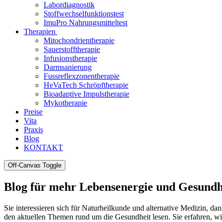
Labordiagnostik
Stoffwechselfunktionstest
ImuPro Nahrungsmitteltest
Therapien
Mitochondrientherapie
Sauerstofftherapie
Infusionstherapie
Darmsanierung
Fussreflexzonentherapie
HeVaTech Schröpftherapie
Bioadaptive Impulstherapie
Mykotherapie
Preise
Vita
Praxis
Blog
KONTAKT
Off-Canvas Toggle
Blog für mehr Lebensenergie und Gesundh
Sie interessieren sich für Naturheilkunde und alternative Medizin, d
den aktuellen Themen rund um die Gesundheit lesen. Sie erfahren, wi