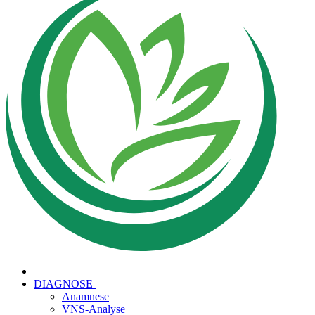
DIAGNOSE
Anamnese
VNS-Analyse