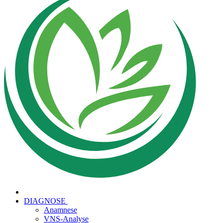
DIAGNOSE
Anamnese
VNS-Analyse