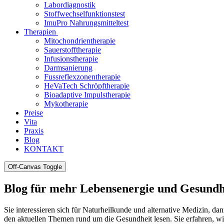
Labordiagnostik
Stoffwechselfunktionstest
ImuPro Nahrungsmitteltest
Therapien
Mitochondrientherapie
Sauerstofftherapie
Infusionstherapie
Darmsanierung
Fussreflexzonentherapie
HeVaTech Schröpftherapie
Bioadaptive Impulstherapie
Mykotherapie
Preise
Vita
Praxis
Blog
KONTAKT
Off-Canvas Toggle
Blog für mehr Lebensenergie und Gesundh
Sie interessieren sich für Naturheilkunde und alternative Medizin, d
den aktuellen Themen rund um die Gesundheit lesen. Sie erfahren, wi