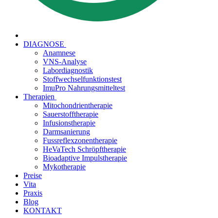
DIAGNOSE
Anamnese
VNS-Analyse
Labordiagnostik
Stoffwechselfunktionstest
ImuPro Nahrungsmitteltest
Therapien
Mitochondrientherapie
Sauerstofftherapie
Infusionstherapie
Darmsanierung
Fussreflexzonentherapie
HeVaTech Schröpftherapie
Bioadaptive Impulstherapie
Mykotherapie
Preise
Vita
Praxis
Blog
KONTAKT